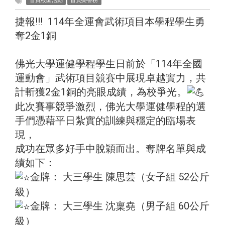
首頁校園活動
首頁榮譽榜
捷報!!! 114年全運會武術項目本學程學生勇
奪2金1銅
佛光大學運健學程學生日前於「114年全國
運動會」武術項目競賽中展現卓越實力，共
計斬獲2金1銅的亮眼成績，為校爭光。
此次賽事競爭激烈，佛光大學運健學程的選
手們憑藉平日紮實的訓練與穩定的臨場表
現，
成功在眾多好手中脫穎而出。奪牌名單與成
績如下：
金牌： 大三學生 陳思芸（女子組 52公斤
級）
金牌： 大三學生 沈稟堯（男子組 60公斤
級）