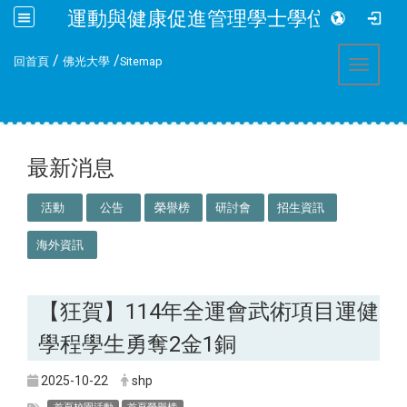
運動與健康促進管理學士學位學程
:::
/
/
回首頁
佛光大學
Sitemap
Toggle 
:::
最新消息
活動
公告
榮譽榜
研討會
招生資訊
海外資訊
【狂賀】114年全運會武術項目運健
學程學生勇奪2金1銅
2025-10-22
shp