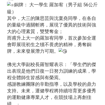
銅牌： 大一學生 羅加宥（男子組 56公斤
級）
其中，大三的陳思芸與沈稟堯同學，在各自
的量級中過關斬將，展現了優異的技術與強
大的心理素質，雙雙奪金；
而甫升上大一的羅加宥同學，首次參加全運
會即展現初生之犢不畏虎的精神，勇奪銅
牌，未來發展潛力可期。
佛光大學副校長羅智耀表示：「學生們的傑
出表現是他們日復一日努力訓練的成果，學
程全體師生皆感與有榮焉。
感謝教練團隊的辛勤指導，以及學校的鼎力
支持。未來，運健學程將持續培育更多優秀
的運動健康專業人才，在競技場上再創佳
績。」