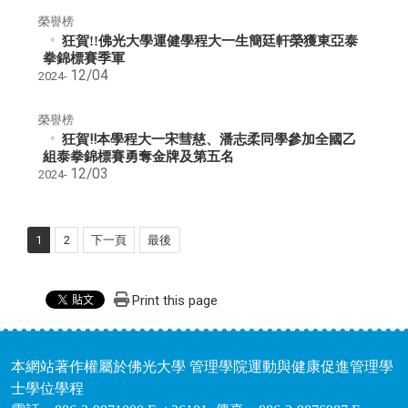
榮譽榜
狂賀!!佛光大學運健學程大一生簡廷軒榮獲東亞泰
拳錦標賽季軍
12/04
2024-
榮譽榜
狂賀!!本學程大一宋彗慈、潘志柔同學參加全國乙
組泰拳錦標賽勇奪金牌及第五名
12/03
2024-
1
2
下一頁
最後
Print this page
本網站著作權屬於佛光大學 管理學院運動與健康促進管理學
士學位學程