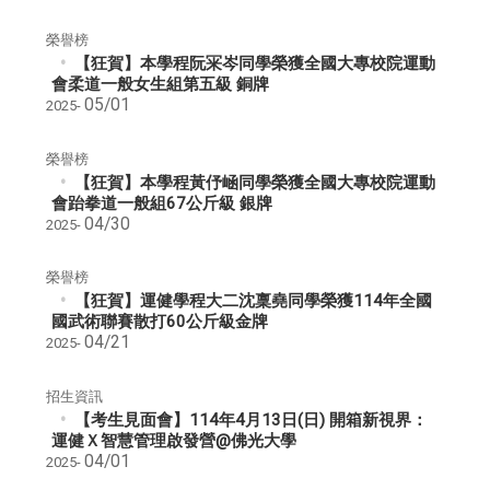
榮譽榜
【狂賀】本學程阮冞岑同學榮獲全國大專校院運動
會柔道一般女生組第五級 銅牌
05/01
2025-
榮譽榜
【狂賀】本學程黃伃崡同學榮獲全國大專校院運動
會跆拳道一般組67公斤級 銀牌
04/30
2025-
榮譽榜
【狂賀】運健學程大二沈稟堯同學榮獲114年全國
國武術聯賽散打60公斤級金牌
04/21
2025-
招生資訊
【考生見面會】114年4月13日(日) 開箱新視界：
運健Ｘ智慧管理啟發營@佛光大學
04/01
2025-