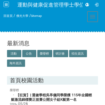
運動與健康促進管理學士學位學程
:::
/
/
回首頁
佛光大學
Sitemap
Toggle 
:::
最新消息
活動
公告
榮譽榜
研討會
招生資訊
海外資訊
首頁校園活動
榮譽榜
【狂賀】| 運健學程吳亭儀同學榮獲 115年全國輕
艇激流錦標賽正規賽公開女子組K艇第一名
05/28
2026-