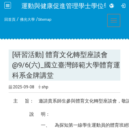
運動與健康促進管理學士學位學程
:::
/
/
回首頁
佛光大學
Sitemap
Toggle 
[研習活動] 體育文化轉型座談會
@9/6(六)_國立臺灣師範大學體育運
科系金牌講堂
2025-09-08
shp
主
旨：
邀請貴系師生參與體育文化轉型座談會，敬
說
明：
一、
為探知第一線學生運動員的體育班經驗