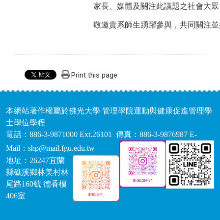
家長、媒體及關注此議題之社會大眾
敬邀貴系師生踴躍參與，共同關注並
Print this page
本網站著作權屬於佛光大學 管理學院運動與健康促進管理學
士學位學程
電話：886-3-9871000 Ext.26101 傳真：886-3-9876987 E-
Mail：shp@mail.fgu.edu.tw
地址：26247宜蘭
縣礁溪鄉林美村林
尾路160號 德香樓
406室