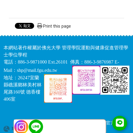
Print this page
本網站著作權屬於佛光大學 管理學院運動與健康促進管理學
士學位學程
電話：886-3-9871000 Ext.26101 傳真：886-3-9876987 E-
Mail：shp@mail.fgu.edu.tw
地址：26247宜蘭
縣礁溪鄉林美村林
尾路160號 德香樓
406室
【運健學程IG】
【系學會IG】 【官方LINE】
造訪人次 : 1750131