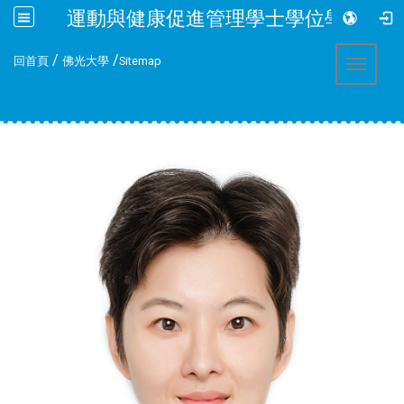
運動與健康促進管理學士學位學程
:::
/
/
回首頁
佛光大學
Sitemap
Toggle 