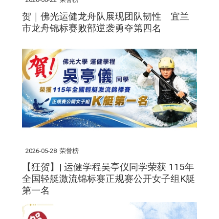
贺｜佛光运健龙舟队展现团队韧性 宜兰
市龙舟锦标赛败部逆袭勇夺第四名
2026-05-28
荣誉榜
【狂贺】| 运健学程吴亭仪同学荣获 115年
全国轻艇激流锦标赛正规赛公开女子组K艇
第一名