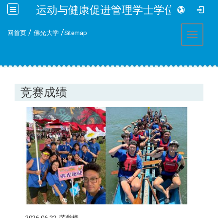
运动与健康促进管理学士学位学程
:::
/
/
回首页
佛光大学
Sitemap
Toggle 
竞赛成绩
2026-06-22
荣誉榜