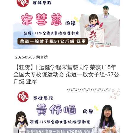
2026-05-05
荣誉榜
【狂贺】| 运健学程宋彗慈同学荣获115年
全国大专校院运动会 柔道一般女子组-57公
斤级 亚军