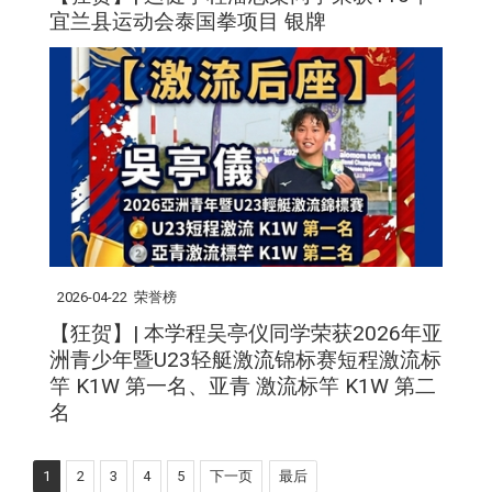
宜兰县运动会泰国拳项目 银牌
2026-04-22
荣誉榜
【狂贺】| 本学程吴亭仪同学荣获2026年亚
洲青少年暨U23轻艇激流锦标赛短程激流标
竿 K1W 第一名、亚青 激流标竿 K1W 第二
名
1
2
3
4
5
下一页
最后