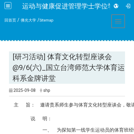
运动与健康促进管理学士学位学程
:::
/
/
回首页
佛光大学
Sitemap
Toggle 
[研习活动] 体育文化转型座谈会
@9/6(六)_国立台湾师范大学体育运
科系金牌讲堂
2025-09-08
shp
主
旨：
邀请贵系师生参与体育文化转型座谈会，敬
说
明：
一、
为探知第一线学生运动员的体育班经验