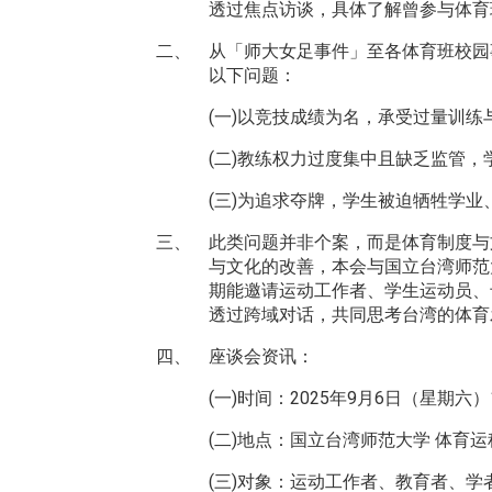
透过焦点访谈，具体了解曾参与体育
二、
从「师大女足事件」至各体育班校园
以下问题：
(一)以竞技成绩为名，承受过量训练
(二)教练权力过度集中且缺乏监管，
(三)为追求夺牌，学生被迫牺牲学
三、
此类问题并非个案，而是体育制度与
与文化的改善，本会与国立台湾师范
期能邀请运动工作者、学生运动员、
透过跨域对话，共同思考台湾的体育
四、
座谈会资讯：
(一)时间：2025年9月6日（星期六）13:
(二)地点：国立台湾师范大学 体育运
(三)对象：运动工作者、教育者、