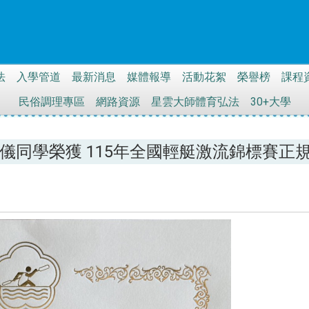
法
入學管道
最新消息
媒體報導
活動花絮
榮譽榜
課程
民俗調理專區
網路資源
星雲大師體育弘法
30+大學
亭儀同學榮獲 115年全國輕艇激流錦標賽正