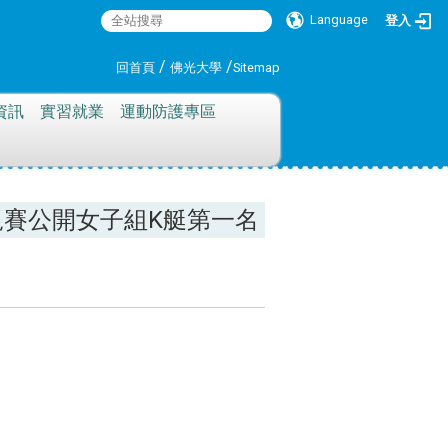
Language
登入
:::
/
/
回首頁
佛光大學
Sitemap
資訊
實習就業
運動防護專區
規賽公開女子組K艇第一名