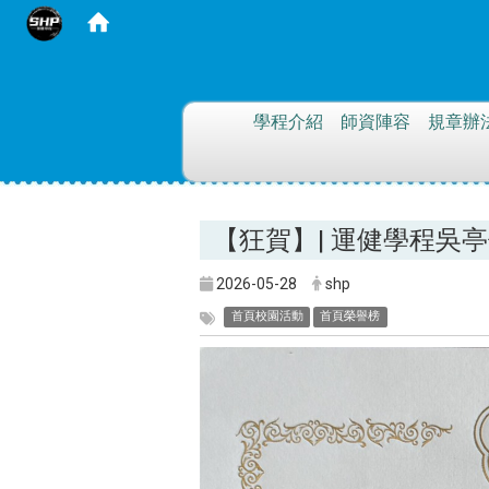
:::
學程介紹
師資陣容
規章辦
【狂賀】| 運健學程吳
2026-05-28
shp
首頁校園活動
首頁榮譽榜