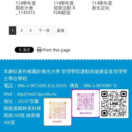
114學年度
114學年度
114學年度
期初大會
迎新活動 X
新生定向
_1141015
FUN鬆迎
1
2
3
下一頁
最後
Print this page
本網站著作權屬於佛光大學 管理學院運動與健康促進管理學
士學位學程
電話：886-3-9871000 Ext.26101 傳真：886-3-9876987 E-
Mail：shp@mail.fgu.edu.tw
地址：26247宜蘭
縣礁溪鄉林美村林
尾路160號 德香樓
406室