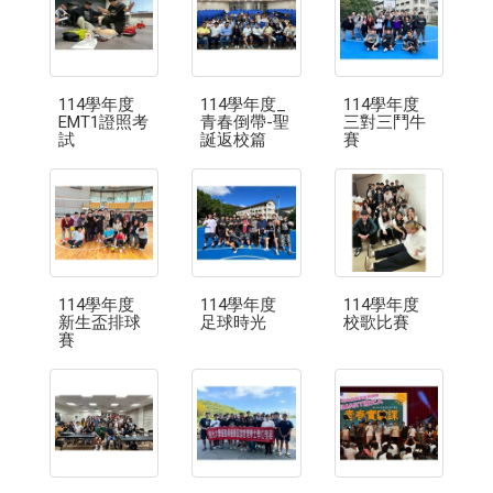
114學年度
114學年度_
114學年度
EMT1證照考
青春倒帶-聖
三對三鬥牛
試
誕返校篇
賽
114學年度
114學年度
114學年度
新生盃排球
足球時光
校歌比賽
賽