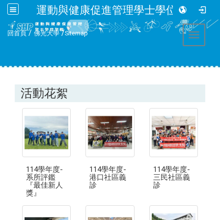
運動與健康促進管理學士學位學程
:::
/
/
回首頁
佛光大學
Sitemap
Toggle 
活動花絮
114學年度-
114學年度-
114學年度-
系所評鑑
港口社區義
三民社區義
『最佳新人
診
診
獎』