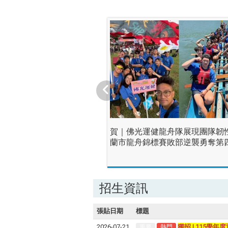
賀｜佛光運健龍舟隊展現團隊韌
蘭市龍舟錦標賽敗部逆襲勇奪第
招生資訊
張貼日期
標題
2026-07-21
獨招 | 115學
重要
熱門