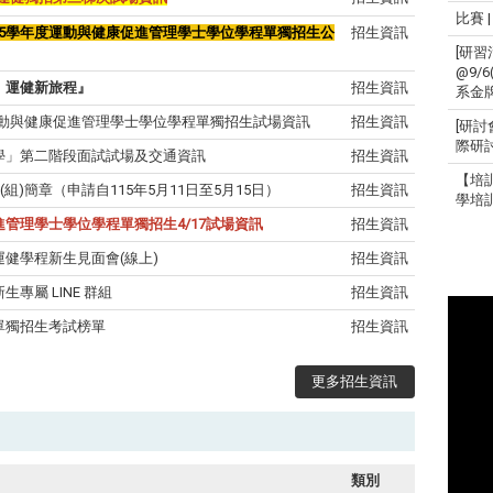
比賽 
】115學年度運動與健康促進管理學士學位學程單獨招生公
招生資訊
[研習
@9/
見．運健新旅程』
招生資訊
系金
動與健康促進管理學士學位學程單獨招生試場資訊
招生資訊
[研討
際研
請入學」第二階段面試試場及交通資訊
招生資訊
【培
系(組)簡章（申請自115年5月11日至5月15日）
招生資訊
學培
促進管理學士學位學程單獨招生4/17試場資訊
招生資訊
學運健學程新生見面會(線上)
招生資訊
生專屬 LINE 群組
招生資訊
生單獨招生考試榜單
招生資訊
更多招生資訊
類別