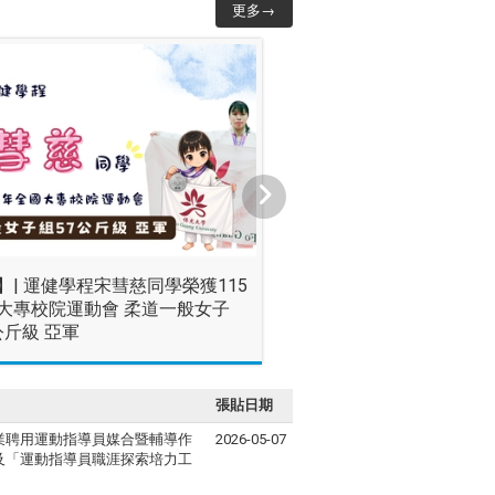
更多→
】| 運健學程宋彗慈同學榮獲115
大專校院運動會 柔道一般女子
公斤級 亞軍
張貼日期
業聘用運動指導員媒合暨輔導作
2026-05-07
及「運動指導員職涯探索培力工
」