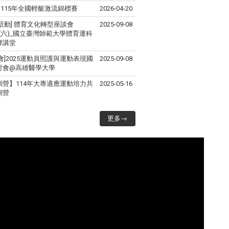
| 115年全國輕艇激流錦標賽
2026-04-20
活動] 體育文化轉型座談會
2025-09-08
6(六)_國立臺灣師範大學體育運科
牌講堂
會]2025運動員照護與運動表現國
2025-09-08
討會@高雄醫學大學
訓營】114年大專適應運動培力共
2025-05-16
訓營
更多→