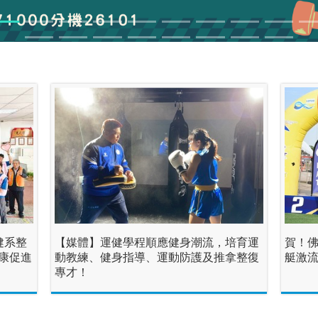
健系整
【媒體】運健學程順應健身潮流，培育運
賀！佛
康促進
動教練、健身指導、運動防護及推拿整復
艇激
專才！