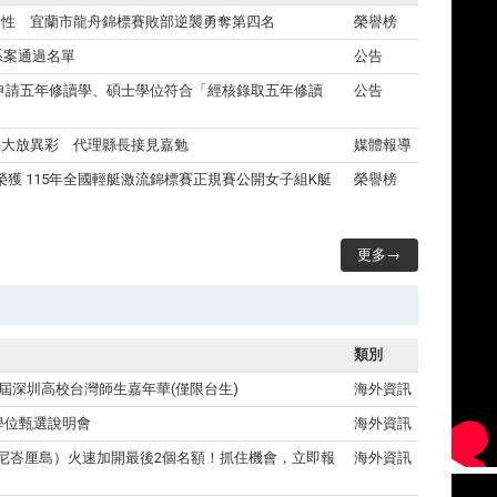
韌性 宜蘭市龍舟錦標賽敗部逆襲勇奪第四名
榮譽榜
轉系案通過名單
公告
學生申請五年修讀學、碩士學位符合「經核錄取五年修讀
公告
手大放異彩 代理縣長接見嘉勉
媒體報導
榮獲 115年全國輕艇激流錦標賽正規賽公開女子組K艇
榮譽榜
更多→
類別
屆深圳高校台灣師生嘉年華(僅限台生)
海外資訊
雙學位甄選說明會
海外資訊
印尼峇厘島）火速加開最後2個名額！抓住機會，立即報
海外資訊