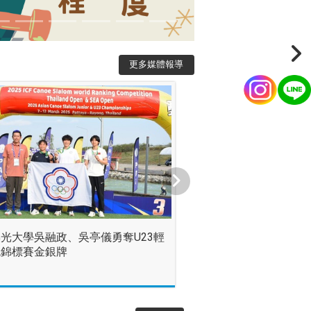
更多媒體報導
光大學吳融政、吳亭儀勇奪U23輕
流錦標賽金銀牌