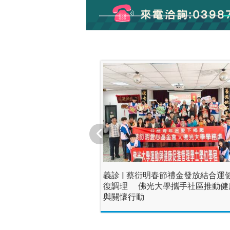
義診 | 蔡衍明春節禮金發放結合運
復調理 佛光大學攜手社區推動健
與關懷行動