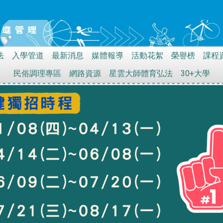
法
入學管道
最新消息
媒體報導
活動花絮
榮譽榜
課程
民俗調理專區
網路資源
星雲大師體育弘法
30+大學