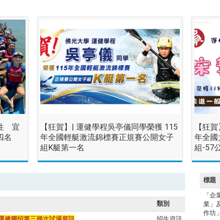
性 宜
【狂賀】| 運健學程吳亭儀同學榮獲 115
【狂賀
四名
年全國輕艇激流錦標賽正規賽公開女子
年全國
組K艇第一名
組-57
標題
「企
類別
業」
作坊
年度運健獨招第三梯次試場資訊
招生資訊