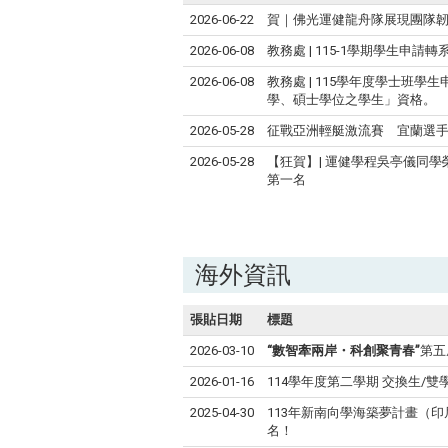
2026-06-22
賀｜佛光運健龍舟隊展現團隊
2026-06-08
教務處 | 115-1學期學生申請
2026-06-08
教務處 | 115學年度學士班
學、碩士學位之學生」資格。
2026-05-28
征戰亞洲輕艇激流賽 宜蘭選
2026-05-28
【狂賀】| 運健學程吳亭儀同學
第一名
海外資訊
張貼日期
標題
2026-03-10
“數智牽兩岸・科創聚青春”
第五
2026-01-16
114學年度第二學期 交換生/
2025-04-30
113年新南向學海築夢計畫（
名！