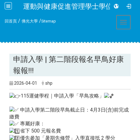
運動與健康促進管理學士學位學程
:::
/
/
回首頁
佛光大學
Sitemap
Toggle 
申請入學 | 第二階段報名早鳥好康
報報!!!
2026-04-01
shp
115運健學程｜申請入學「早鳥攻略」
申請入學第二階段早鳥截止日：4月3日(含)前完成
繳費
專屬好康：
省下 500 元報名費
優先參加「暑期先修營」入學直接抵 2 學分