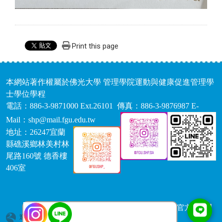
Print this page
本網站著作權屬於佛光大學 管理學院運動與健康促進管理學
士學位學程
電話：886-3-9871000 Ext.26101 傳真：886-3-9876987 E-
Mail：shp@mail.fgu.edu.tw
地址：26247宜蘭
縣礁溪鄉林美村林
尾路160號 德香樓
406室
【運健學程IG】
【系學會IG】 【官方LINE】
造訪人次 : 1759980