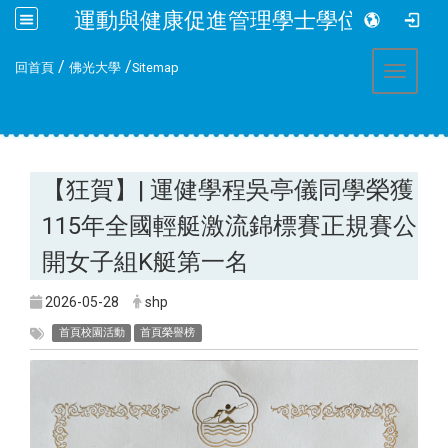
運動與健康促進管理學士學位學程
:::
/
/
回首頁
佛光大學
Sitemap
Toggle 
【狂賀】| 運健學程吳亭儀同學榮獲
115年全國輕艇激流錦標賽正規賽公
開女子組K艇第一名
2026-05-28
shp
首頁校園活動
首頁榮譽榜