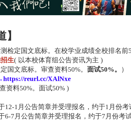
道】
测检定国文底标。在校学业成绩全校排名前5
独招生
( 以本校体育组公告资讯为主 )
定国文底标。审查资料50%。
面试50%
。
）
→
https://reurl.cc/XAlNxe
审查资料50%。面试50% )
于12-1月公告简章并受理报名，约于1月份考
约于6-7月公告简章并受理报名，约于7月份考