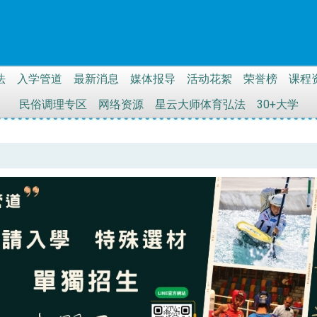
法
入学管道
最新消息
媒体报导
活动花絮
荣誉榜
课程
民俗调理专区
网络资源
星云大师体育弘法
30+大学