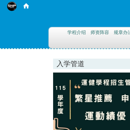
:::
学程介绍
师资阵容
规章办
入学管道