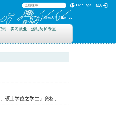
Language
登入
:::
/
/
回首页
佛光大学
Sitemap
资讯
实习就业
运动防护专区
学、硕士学位之学生」资格。