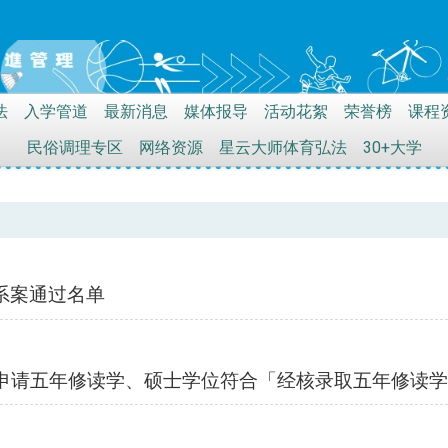
法
入学管道
最新消息
媒体报导
活动花絮
荣誉榜
课程
民俗调理专区
网络资源
星云大师体育弘法
30+大学
转系案通过名单
班学生申请五年修读学、硕士学位符合「经核录取五年修读