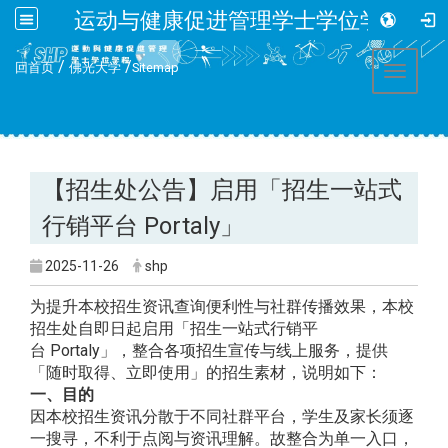
运动与健康促进管理学士学位学程
:::
/
/
回首页
佛光大学
Sitemap
Toggle 
【招生处公告】启用「招生一站式
行销平台 Portaly」
2025-11-26
shp
为提升本校招生资讯查询便利性与社群传播效果，
本校
招生处自即日起启用「招生一站式行销平
台 Portaly」，整合各项招生宣传与线上服务，提供
「随时取得
、立即使用」的招生素材，说明如下：
一、目的
因本校招生资讯分散于不同社群平台，学生及家长须逐
一搜寻，
不利于点阅与资讯理解。故整合为单一入口，