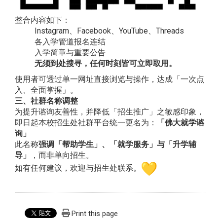
整合内容如下：
Instagram、Facebook、YouTube、Thr
eads
各入学管道报名连结
入学简章与重要公告
无须到处搜寻，任何时刻皆可立即取用。
使用者可透过单一网址直接浏览与操作，达成「一次点
入、
全面掌握」。
三、社群名称调整
为提升谘询友善性，并降低「招生推广」之敏感印象，
即日起本校招生处社群平台统一更名为：
「佛大就学谘
询」
此名称
强调「帮助学生」、「就学服务」与「升学辅
导」
，
而非单向招生。
如有任何建议，欢迎与招生处联系。
Print this page