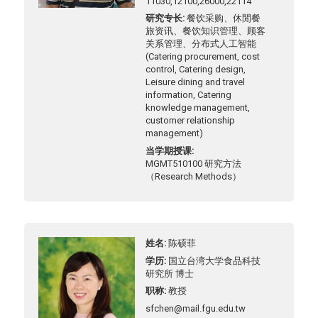
11030,12100,26000,22114
研究专长
餐饮采购、休閒餐
旅资讯、餐饮知识管理、顾客
关系管理、分布式人工智能
(Catering procurement, cost
control, Catering design,
Leisure dining and travel
information, Catering
knowledge management,
customer relationship
management)
当学期授课
MGMT510100 研究方法
（Research Methods）
姓名
陈硕菲
学历
国立台湾大学食品科技
研究所 博士
职称
教授
sfchen@mail.fgu.edu.tw