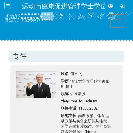
运动与健康促进管理学士学位学程
:::
/
/
回首页
佛光大学
Sitemap
Toggle 
专任
姓名
何卓飞
学历
淡江大学管理科学研究
所 博士
职称
讲座教授
zhe@mail.fgu.edu.tw
联络电话
11000,23821
研究专长
高教政策、体育运
动政策与实务之研拟与推动、
大学评鑑制度探讨、两岸高等
教育评鑑探讨 (higher