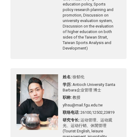
education policy, Sports
policy research planning and
promotion, Discussion on
university evaluation system,
Discussion on the evaluation
of higher education on both
sides of the Taiwan Strait,
Taiwan Sports Analysis and
Development)
姓名
徐郁伦
学历
Antioch University Santa
Barbara企业管理 博士
职称
教授
ylhsu@mail.fgu.edu.tw
联络电话
26100,12502,23819
研究专长
运动管理、运动观
光、运动行销、休閒管理
(Tourist English, leisure
management, Hospitality