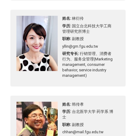
姓名
林衍伶
学历
国立台北科技大学工商
管理研究所博士
职称
副教授
yllin@gm.fgu.edu.tw
研究专长
行销管理、消费者
行为、服务业管理(Marketing
management, consumer
behavior, service industry
management)
姓名
韩传孝
学历
台北医学大学 药学系 博
士
职称
副教授
chhan@mail.fgu.edu.tw