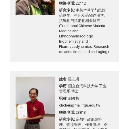
联络电话
22112
研究专长
中药本草学与民族
药物学、生化及药物作用学、
抗氧化与抗老化相关研究
(Traditional Chinese Materia
Medica and
Ethnopharmacology,
Biochemistry and
Pharmacodynamics, Research
on antioxidant and anti-aging)
姓名
陈志贤
学历
国立台湾科技大学 工业
管理系 博士
职称
副教授
chchen@mail.fgu.edu.tw
联络电话
23813
研究专长
宗教行政组织管
理、物流管理、作业管理、创