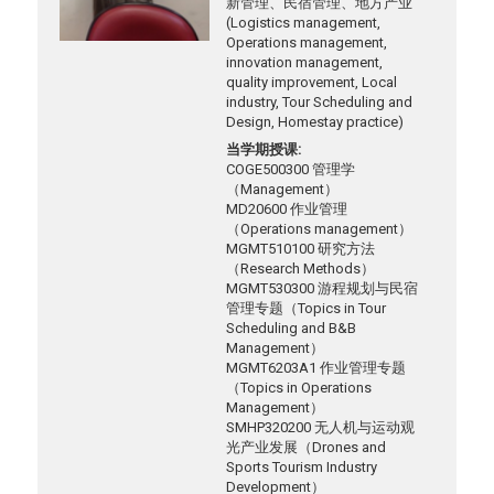
新管理、民宿管理、地方产业
(Logistics management,
Operations management,
innovation management,
quality improvement, Local
industry, Tour Scheduling and
Design, Homestay practice)
当学期授课
COGE500300 管理学
（Management）
MD20600 作业管理
（Operations management）
MGMT510100 研究方法
（Research Methods）
MGMT530300 游程规划与民宿
管理专题（Topics in Tour
Scheduling and B&B
Management）
MGMT6203A1 作业管理专题
（Topics in Operations
Management）
SMHP320200 无人机与运动观
光产业发展（Drones and
Sports Tourism Industry
Development）