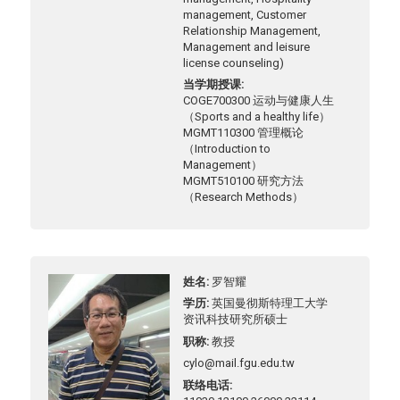
management, Customer
Relationship Management,
Management and leisure
license counseling)
当学期授课
COGE700300 运动与健康人生
（Sports and a healthy life）
MGMT110300 管理概论
（Introduction to
Management）
MGMT510100 研究方法
（Research Methods）
姓名
罗智耀
学历
英国曼彻斯特理工大学
资讯科技研究所硕士
职称
教授
cylo@mail.fgu.edu.tw
联络电话