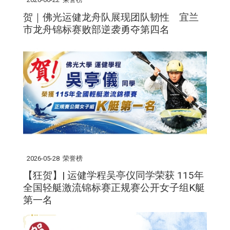
贺｜佛光运健龙舟队展现团队韧性 宜兰
市龙舟锦标赛败部逆袭勇夺第四名
2026-05-28
荣誉榜
【狂贺】| 运健学程吴亭仪同学荣获 115年
全国轻艇激流锦标赛正规赛公开女子组K艇
第一名