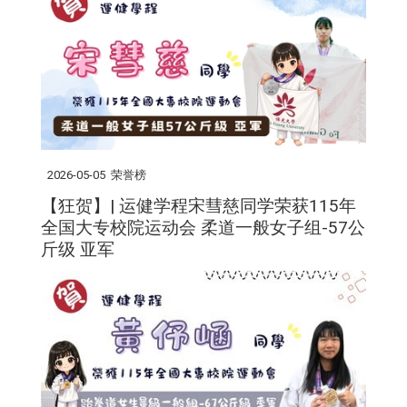
2026-05-05
荣誉榜
【狂贺】| 运健学程宋彗慈同学荣获115年
全国大专校院运动会 柔道一般女子组-57公
斤级 亚军