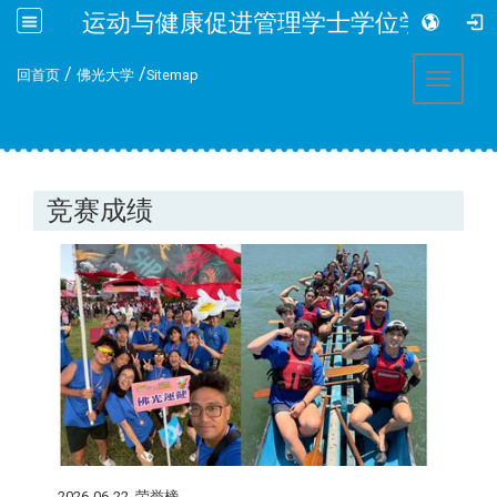
运动与健康促进管理学士学位学程
:::
/
/
回首页
佛光大学
Sitemap
Toggle 
竞赛成绩
2026-06-22
荣誉榜