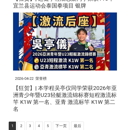
宜兰县运动会泰国拳项目 银牌
2026-04-22
荣誉榜
【狂贺】| 本学程吴亭仪同学荣获2026年亚
洲青少年暨U23轻艇激流锦标赛短程激流标
竿 K1W 第一名、亚青 激流标竿 K1W 第二
名
1
2
3
4
5
下一页
最后