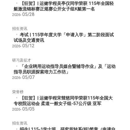
【狂贺】| 运健学程吴亭仪同学荣获 115年全国轻
艇激流锦标赛正规赛公开女子组K艇第一名
05/28
2026-
招生资讯
考试 | 115学年度大学「申请入学」第二阶段面试
试场及交通资讯
05/12
2026-
研习及征才
「企业聘用运动指导员媒合暨辅导作业」及「运动
指导员职涯探索培力工作坊」
05/07
2026-
荣誉榜
【狂贺】| 运健学程宋彗慈同学荣获115年全国大
专校院运动会 柔道一般女子组-57公斤级 亚军
05/05
2026-
招生资讯
招生| 115-1学士班、研究所转系(组)简章（申请自