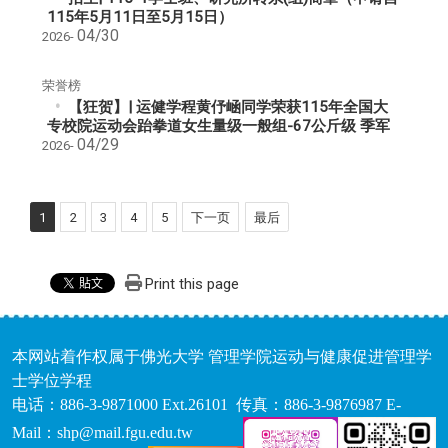
115年5月11日至5月15日）
04/30
2026-
荣誉榜
【狂贺】| 运健学程黄伃崡同学荣获115年全国大
专校院运动会跆拳道女生量级一般组-67公斤级 季军
04/29
2026-
1
2
3
4
5
下一页
最后
Print this page
本网站着作权属于佛光大学 管理学院运动与健康促进管理学
士学位学程
电话：886-3-9871000 Ext.26101 传真：886-3-9876987 E-
Mail：shp@mail.fgu.edu.tw