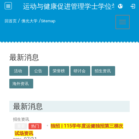
运动与健康促进管理学士学位学程
:::
/
/
回首页
佛光大学
Sitemap
Toggle 
:::
最新消息
活动
公告
荣誉榜
研讨会
招生资讯
海外资讯
最新消息
招生资讯
独招 | 115学年度运健独招第三梯次
重要
热门
试场资讯