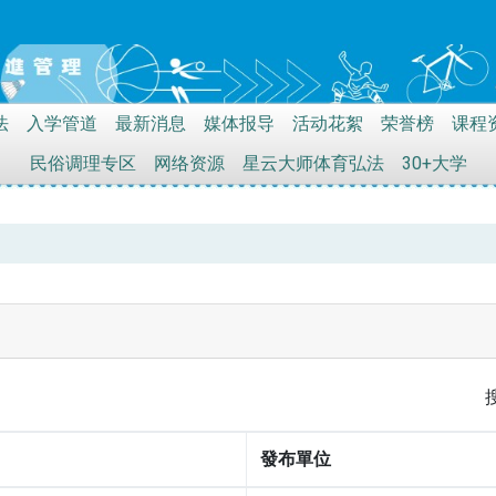
法
入学管道
最新消息
媒体报导
活动花絮
荣誉榜
课程
民俗调理专区
网络资源
星云大师体育弘法
30+大学