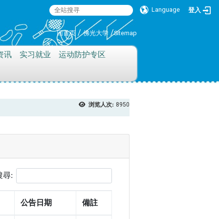
Language
登入
:::
/
/
回首页
佛光大学
Sitemap
资讯
实习就业
运动防护专区
浏览人次:
8950