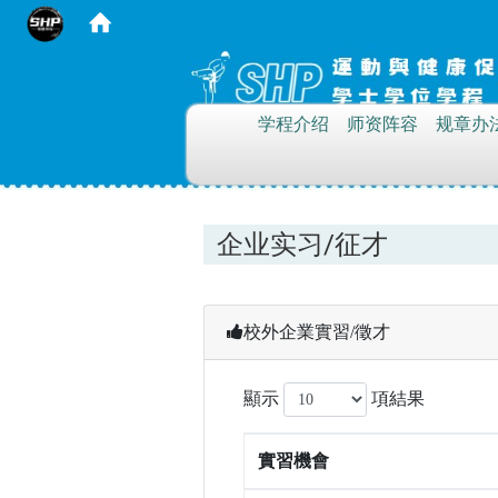
:::
学程介绍
师资阵容
规章办
企业实习/征才