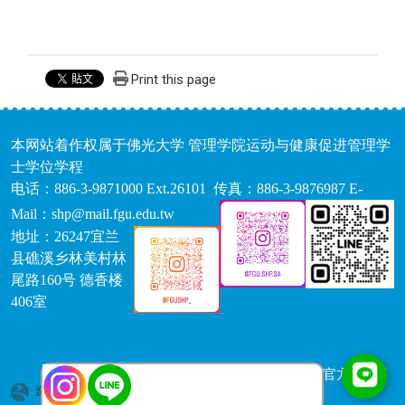
Print this page
本网站着作权属于佛光大学 管理学院运动与健康促进管理学
士学位学程
电话：886-3-9871000 Ext.26101 传真：886-3-9876987 E-
Mail：shp@mail.fgu.edu.tw
地址：26247宜兰
县礁溪乡林美村林
尾路160号 德香楼
406室
【运健学程IG】
【系学会IG】 【官方LINE】
造访人次 : 1740213