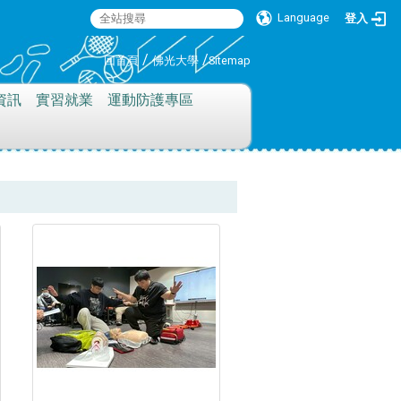
Language
登入
:::
/
/
回首頁
佛光大學
Sitemap
資訊
實習就業
運動防護專區