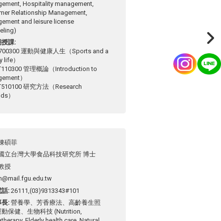
ement, Hospitality management,
mer Relationship Management,
ement and leisure license
eling)
期授課
700300 運動與健康人生（Sports and a
y life）
110300 管理概論（Introduction to
gement）
510100 研究方法（Research
ods）
陳碩菲
國立台灣大學食品科技研究所 博士
教授
n@mail.fgu.edu.tw
電話
26111,(03)9313343#101
專長
營養學、芳香療法、高齡養生照
保健、生物科技 (Nutrition,
herapy, Elderly health care, Natural