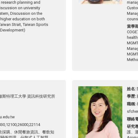
y research planning and
manag
scussion on university
Custo
ystem, Discussion on the
Manag
 higher education on both
couns
Taiwan Strait, Taiwan Sports
當學
 Development)
COGE
health
MGMT
Mana
MGMT
Meth
姓名
徹斯特理工大學 資訊科技研究所
學歷
職稱
sfche
u.edu.tw
聯絡
030,12100,26000,22114
研究
飲採購、休閒餐旅資訊、餐飲知
護、運動
客關係管理、分散式人工智慧
Aromat