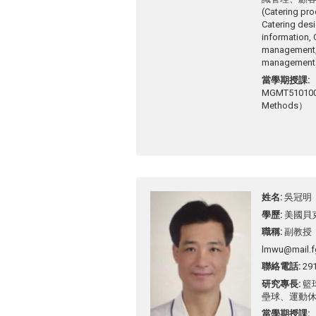
(Catering pro
Catering desi
information,
management, 
management
當學期授課
MGMT51010
Methods）
姓名
吳冠明
學歷
美國貝
職稱
副教授
lmwu@mail.f
聯絡電話
29
研究專長
籃
壘球、運動
當學期授課