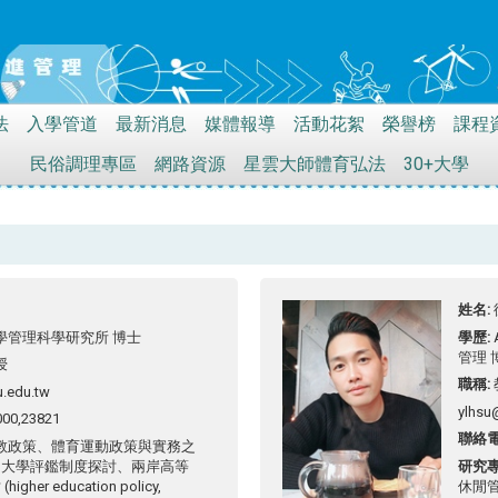
法
入學管道
最新消息
媒體報導
活動花絮
榮譽榜
課程
民俗調理專區
網路資源
星雲大師體育弘法
30+大學
姓名
學管理科學研究所 博士
學歷
管理 
授
職稱
.edu.tw
ylhsu
000,23821
聯絡
教政策、體育運動政策與實務之
、大學評鑑制度探討、兩岸高等
研究
her education policy,
休閒管理 