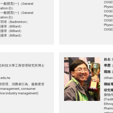
COGE
5 一般體育(一)（General
Physic
ation (I)）
COGE
0 一般體育(一)（General
Physic
ation (I)）
COGE
3 羽球（Badminton）
Physic
 撞球（Billiard）
COGE
 撞球（Billiard）
 撞球（Billiard）
姓名
北科技大學工商管理研究所博士
學歷
職稱
.edu.tw
chhan
銷管理、消費者行為、服務業管
聯絡
 management, consumer
研究
rvice industry management)
藥物
(Tradi
Ethno
Pharm
antiox