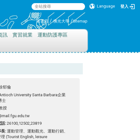
Language
登入
:::
/
/
回首頁
佛光大學
Sitemap
資訊
實習就業
運動防護專區
徐郁倫
Antioch University Santa Barbara企業
博士
教授
@mail.fgu.edu.tw
電話
26100,12502,23819
專長
運動管理、運動觀光、運動行銷、
(Tourist English, leisure