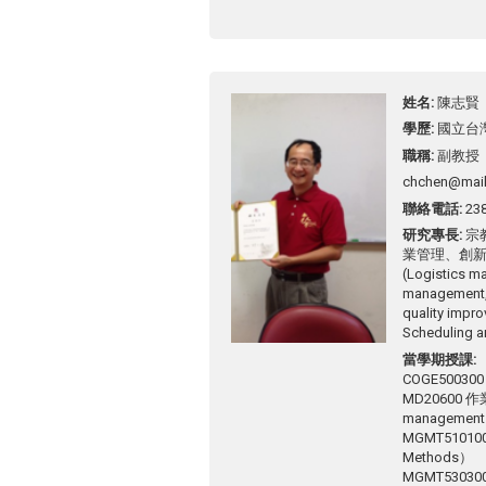
姓名
陳志賢
學歷
國立台
職稱
副教授
chchen@mail
聯絡電話
23
研究專長
宗
業管理、創
(Logistics m
management,
quality impro
Scheduling a
當學期授課
COGE50030
MD20600 作
managemen
MGMT51010
Methods）
MGMT530