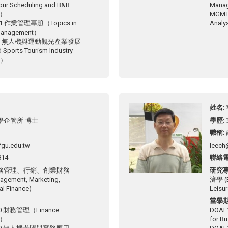
our Scheduling and B&B
Mana
t）
MGMT
1 作業管理專題（Topics in
Analy
 Management）
200 無人機與運動觀光產業發展
Sports Tourism Industry
t）
姓名
學企管所 博士
學歷
職稱
fgu.edu.tw
leech
814
聯絡
務管理、行銷、創業財務
研究
agement, Marketing,
濟學 (E
al Finance)
Leisu
當學
0 財務管理（Finance
DOAE
t）
for B