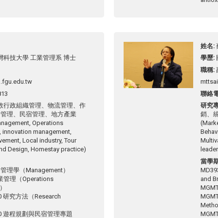
姓名
灣科技大學 工業管理系 博士
學歷
職稱
.fgu.edu.tw
mttsa
813
聯絡
教行政組織管理、物流管理、作
研究
新管理、民宿管理、地方產業
銷、
anagement, Operations
(Mark
 innovation management,
Behavi
vement, Local industry, Tour
Multiv
nd Design, Homestay practice)
leader
當學
0 管理學（Management）
MD3
業管理（Operations
and B
t）
MGMT
0 研究方法（Research
MGMT
Meth
300 遊程規劃與民宿管理專題
MGMT