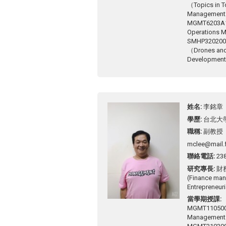
（Topics in T
Managemen
MGMT6203A
Operations
SMHP320
（Drones and 
Developmen
姓名
李銘章
學歷
台北大
職稱
副教授
mclee@mail.
聯絡電話
23
研究專長
財
(Finance man
Entrepreneuri
當學期授課
MGMT11050
Managemen