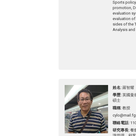
Sports polic
promotion, Di
evaluation s
evaluation of
sides of the 
Analysis and
姓名
羅智耀
學歷
英國曼
碩士
職稱
教授
cylo@mail.fg
聯絡電話
11
研究專長
餐
識管理、顧