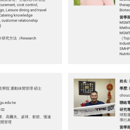
curement, cost control,
therap
gn, Leisure dining and travel
Biote
 Catering knowledge
當學
customer relationship
MGMT
)
Meth
MGM
0 研究方法（Research
（Topi
Indus
SMHP
Nutri
姓名
克學院 運動休閒管理 碩士
學歷
chouc
gu.edu.tw
聯絡
102
研究
球類
球、高爾夫、桌球、射箭、慢速
導行
休閒管理
當學