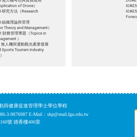
300 無人機考照與實務應用
DOAE
pplication of Drone）
IOAE
0 研究方法（Research
IOAE
Forec
100 組織理論與管理
on Theory and Management）
1 財務管理專題（Topics in
anagement ）
200 無人機與運動觀光產業發展
Sports Tourism Industry
t）
運動與健康促進管理學士學位學程
86-3-9876987 E-Mail：shp@mail.fgu.edu.tw
60號 德香樓406室