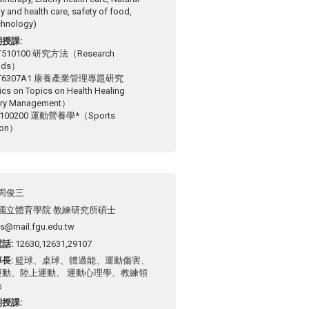
y and health care, safety of food,
chnology)
期授課
510100 研究方法（Research
ods）
T6307A1 康養產業管理專題研究
cs on Topics on Health Healing
try Management）
100200 運動營養學*（Sports
tion）
周俊三
國立體育學院 教練研究所碩士
s@mail.fgu.edu.tw
電話
12630,12631,29107
專長
籃球、桌球、體適能、運動傷害、
運動、陸上運動、 運動心理學、教練領
為
期授課