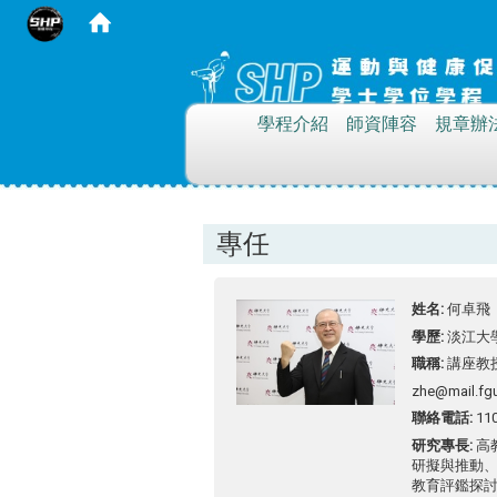
:::
學程介紹
師資陣容
規章辦
專任
姓名
何卓飛
學歷
淡江大
職稱
講座教
zhe@mail.fgu
聯絡電話
11
研究專長
高
研擬與推動
教育評鑑探討 (hig