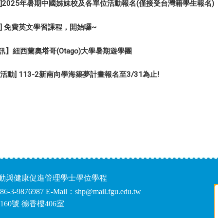
流]2025年暑期中國姊妹校及各單位活動報名(僅接受台灣籍學生報名)
習] 免費英文學習課程，開始囉~
訊】紐西蘭奧塔哥(Otago)大學暑期遊學團
活動] 113-2新南向學海築夢計畫報名至3/31為止!
運動與健康促進管理學士學位學程
86-3-9876987 E-Mail：shp@mail.fgu.edu.tw
60號 德香樓406室