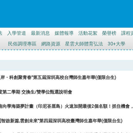
法
入學管道
最新消息
媒體報導
活動花絮
榮譽榜
課程
民俗調理專區
網路資源
星雲大師體育弘法
30+大學
兩岸・科創聚青春”
第五屆深圳高校台灣師生嘉年華(僅限台生)
年度第二學期 交換生/雙學位甄選說明會
新南向學海築夢計畫（印尼峇厘島）火速加開最後2個名額！抓住機會
]
智啟新篇,雲創未來”
第四屆深圳高校臺灣師生嘉年華(僅限台生)