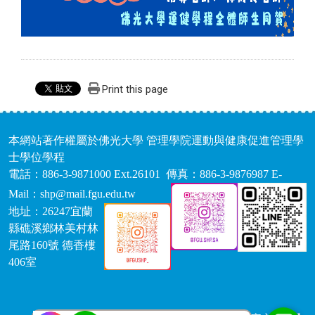
Print this page
本網站著作權屬於佛光大學 管理學院運動與健康促進管理學
士學位學程
電話：886-3-9871000 Ext.26101 傳真：886-3-9876987 E-
Mail：shp@mail.fgu.edu.tw
地址：26247宜蘭
縣礁溪鄉林美村林
尾路160號 德香樓
406室