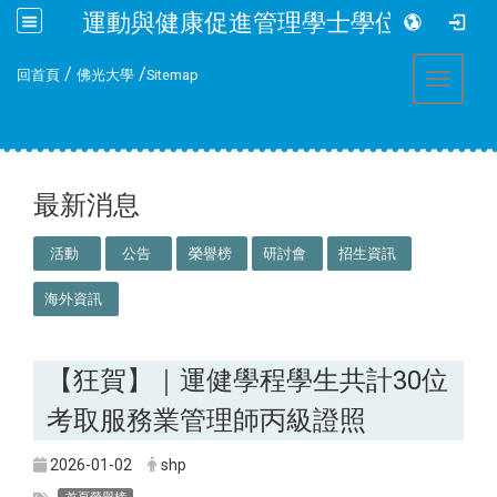
運動與健康促進管理學士學位學程
:::
/
/
回首頁
佛光大學
Sitemap
Toggle 
:::
最新消息
活動
公告
榮譽榜
研討會
招生資訊
海外資訊
【狂賀】｜運健學程學生共計30位
考取服務業管理師丙級證照
2026-01-02
shp