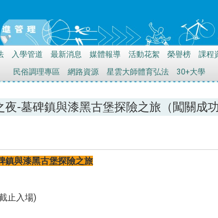
法
入學管道
最新消息
媒體報導
活動花絮
榮譽榜
課程
民俗調理專區
網路資源
星雲大師體育弘法
30+大學
之夜-墓碑鎮與漆黑古堡探險之旅（闖關成
碑鎮與漆黑古堡探險之旅
鐘截止入場)