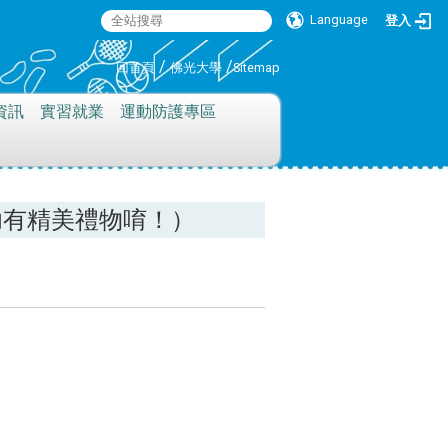
Language
登入
:::
/
/
回首頁
佛光大學
Sitemap
資訊
實習就業
運動防護專區
功有精美禮物唷！）