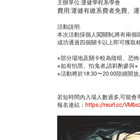
主辦單位:運健學程系學會
費用:運健有繳系費者免費、運
活動說明:
本次活動採個人闖關制,將有兩個
成功通過四個關卡以上即可獲取精
※部分場地及關卡較為陰暗、恐怖
※如有怕黑、怕鬼者,請斟酌參與※
※活動將於18:30〜20:00陸續開放
若短時間內入場人數過多,可能會
報名連結：
https://reurl.cc/VMb