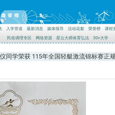
法
入学管道
最新消息
媒体报导
活动花絮
荣誉榜
课程
民俗调理专区
网络资源
星云大师体育弘法
30+大学
亭仪同学荣获 115年全国轻艇激流锦标赛正