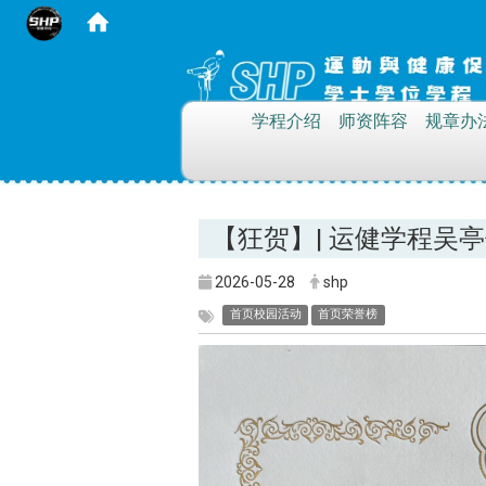
:::
学程介绍
师资阵容
规章办
【狂贺】| 运健学程吴
2026-05-28
shp
首页校园活动
首页荣誉榜