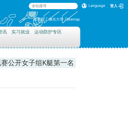
Language
登入
:::
/
/
回首页
佛光大学
Sitemap
资讯
实习就业
运动防护专区
规赛公开女子组K艇第一名