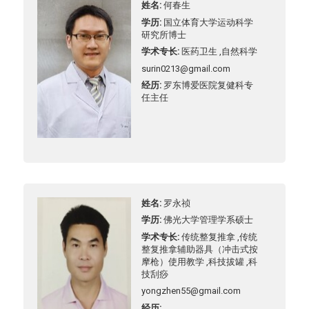
姓名
何春生
学历
国立体育大学运动科学
研究所博士
学术专长
医药卫生 ,自然科学
surin0213@gmail.com
经历
罗东博爱医院复健科专
任主任
姓名
罗永祯
学历
佛光大学管理学系硕士
学术专长
传统整复推拿 ,传统
整复推拿辅助器具（冲击式按
摩枪）使用教学 ,科技拔罐 ,科
技刮痧
yongzhen55@gmail.com
经历