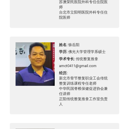
苏澳荣民医院外科专任住院医
师
台北市立阳明医院外科专任住
院医师
姓名
馀岳阳
学历
佛光大学管理学系硕士
学术专长
传统整复推拿
amct0411@gmail.com
经历
新北市骨节整复职业工会传统
整复训练课程专任老师
中华民国脊椎保健促进协会兼
任讲师
正阳传统整复推拿工作室负责
人