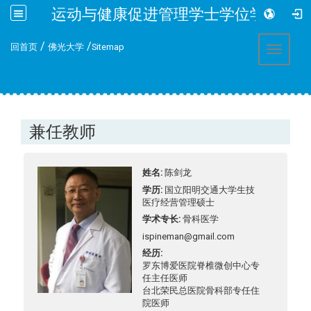
运动与健康促进管理学士学位学程
:::
/
/
回首页
佛光大学
Sitemap
Toggle 
兼任教师
姓名
陈剑龙
学历
国立阳明交通大学生技
医疗经营管理硕士
学术专长
骨科医学
ispineman@gmail.com
经历
罗东博爱医院脊椎微创中心专
任主任医师
台北荣民总医院骨科部专任住
院医师