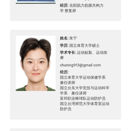
经历
岳阳肌力筋膜共构力
学 整复师
姓名
朱宁
学历
国立体育大学硕士
学术专长
运动贴紮、运动按
摩
chuning913@gmail.com
经历
国立体育大学运动保健学系
兼任讲师
国立台东大学竞技与运动科学
学系 兼任讲师
富邦职业棒球队运动防护员
国立台湾师范大学体育室运动
防护员