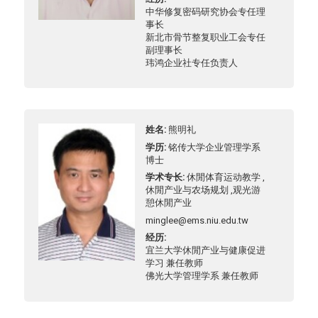
中华修复密码研究协会专任理
事长
新北市骨节整复职业工会专任
副理事长
玮鸿企业社专任负责人
姓名
熊明礼
学历
铭传大学企业管理学系
博士
学术专长
休閒体育运动教学 ,
休閒产业与农场规划 ,观光游
憩休閒产业
minglee@ems.niu.edu.tw
经历
宜兰大学休閒产业与健康促进
学习 兼任教师
佛光大学管理学系 兼任教师