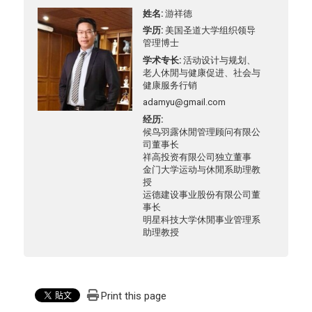
姓名
游祥德
学历
美国圣道大学组织领导
管理博士
学术专长
活动设计与规划、
老人休閒与健康促进、社会与
健康服务行销
adamyu@gmail.com
经历
候鸟羽露休閒管理顾问有限公
司董事长
祥高投资有限公司独立董事
金门大学运动与休閒系助理教
授
运德建设事业股份有限公司董
事长
明星科技大学休閒事业管理系
助理教授
Print this page