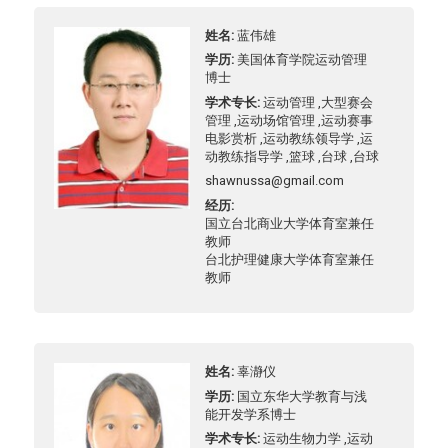
姓名
蓝伟雄
学历
美国体育学院运动管理
博士
学术专长
运动管理 ,大型赛会
管理 ,运动场馆管理 ,运动赛事
电影赏析 ,运动教练领导学 ,运
动教练指导学 ,篮球 ,台球 ,台球
shawnussa@gmail.com
经历
国立台北商业大学体育室兼任
教师
台北护理健康大学体育室兼任
教师
姓名
辜瀞仪
学历
国立东华大学教育与浅
能开发学系博士
学术专长
运动生物力学 ,运动