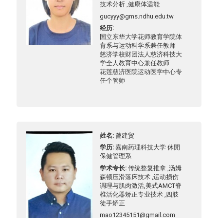
技术分析 ,健康体适能
gucyyy@gms.ndhu.edu.tw
经历
国立东华大学花师教育学院体
育系与运动科学系兼任教师
慈济学校财团法人慈济科技大
学全人教育中心兼任教师
花莲慈济医院运动医学中心专
任个管师
姓名
曾建贸
学历
嘉南药理科技大学 休閒
保健管理系
学术专长
传统整复推拿 ,汤姆
森顿压滑落床技术 ,运动损伤
调理与肌肉激活,美式AMCT脊
椎活化器矫正专业技术 ,四肢
徒手矫正
mao12345151@gmail.com